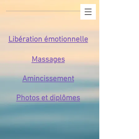
Libération émotionnelle
Massages
Amincissement
Photos et diplômes